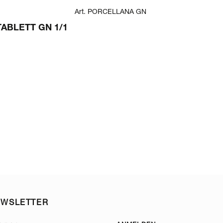
Art. PORCELLANA GN
FANTASY
ABLETT GN 1/1
FANTASY IN
MIT LÖCHER
PORZELLANS
BUFFETSCHALEN
EWSLETTER