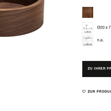
Ø20 x 7
n.a.
ZU IHRER P
ZUR PRODU