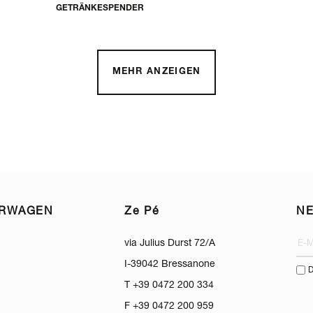
GETRÄNKESPENDER
MEHR ANZEIGEN
ERWAGEN
Ze Pé
N
via Julius Durst 72/A
I-39042 Bressanone
D
T +39 0472 200 334
F +39 0472 200 959