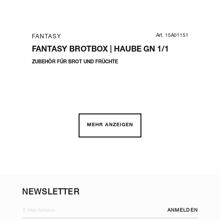
GN 12
Art. 15A01151
FANTASY
FA
GN
FANTASY BROTBOX | HAUBE GN 1/1
FA
GN
ZUBEHÖR FÜR BROT UND FRÜCHTE
KOM
MEHR ANZEIGEN
NEWSLETTER
ANMELDEN