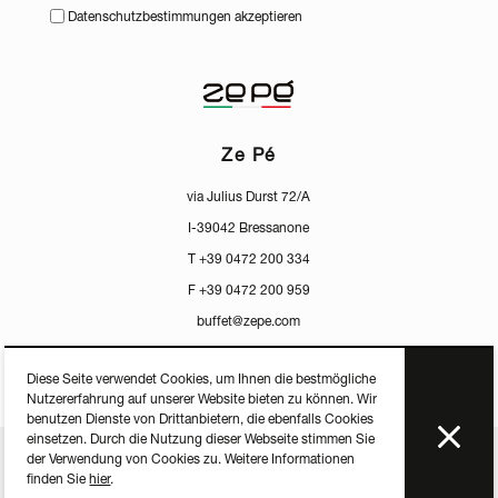
Datenschutzbestimmungen akzeptieren
Ze Pé
via Julius Durst 72/A
I-39042 Bressanone
T +39 0472 200 334
F +39 0472 200 959
buffet@zepe.com
Diese Seite verwendet Cookies, um Ihnen die bestmögliche
Nutzererfahrung auf unserer Website bieten zu können. Wir
benutzen Dienste von Drittanbietern, die ebenfalls Cookies
einsetzen. Durch die Nutzung dieser Webseite stimmen Sie
der Verwendung von Cookies zu. Weitere Informationen
ZERTIFIKATE
PRESS
PRIVACY
MEDIACENTER
finden Sie
hier
.
P.IVA IT-01598250213