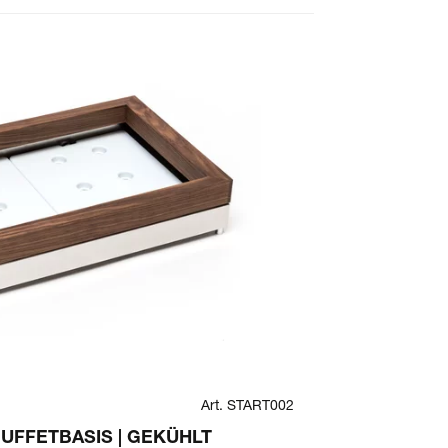
Art. START002
FANTASY
UFFETBASIS | GEKÜHLT
FANTASY IN