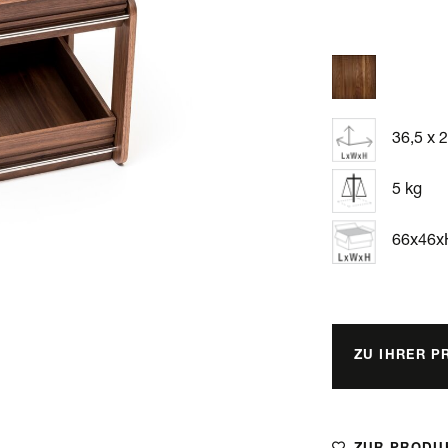
36,5 x 
5 kg
66x46
ZU IHRER P